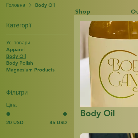
Головна
Body Oil
Shop
Ou
Категорії
Усі товари
Apparel
Body Oil
Body Polish
Magnesium Products
Фільтри
Ціна
Body Oil
20 USD
45 USD