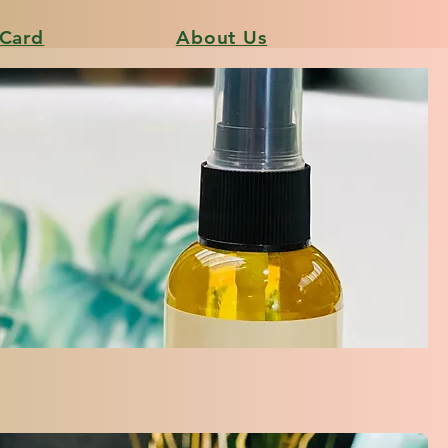
 Card
About Us