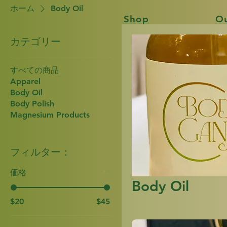
ホーム
Body Oil
Shop
Ou
カテゴリー
すべての商品
Apparel
Body Oil
Body Polish
Magnesium Products
フィルター：
価格
Body Oil
$20
$45