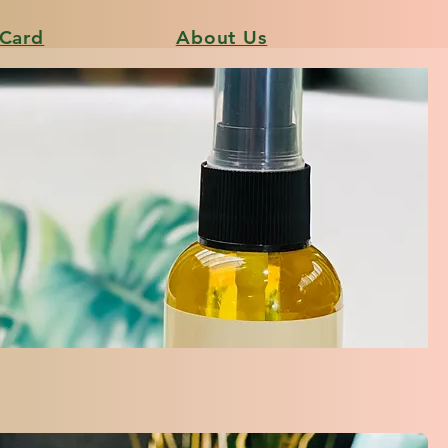
 Card
About Us