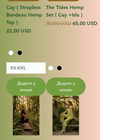
Cay ( Strapless
The Tides Hemp
Bandeau Hemp
Set ( Cay +Isla )
Top )
Звичайна ціна
За розпродажем
65,00 USD
70,00 USD
Ціна
22,00 USD
Додати у
Додати у
кошик
кошик