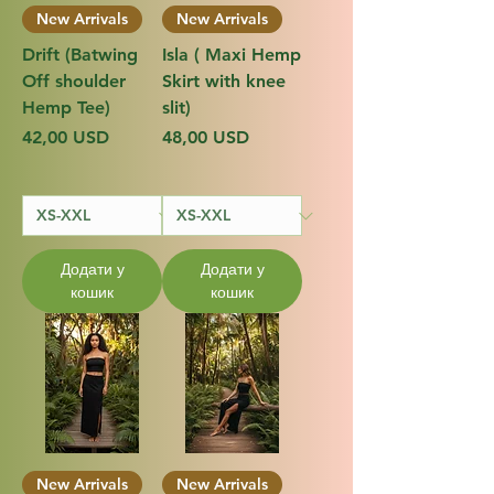
New Arrivals
New Arrivals
Drift (Batwing
Isla ( Maxi Hemp
Off shoulder
Skirt with knee
Hemp Tee)
slit)
Ціна
Ціна
42,00 USD
48,00 USD
Додати у
Додати у
кошик
кошик
New Arrivals
New Arrivals